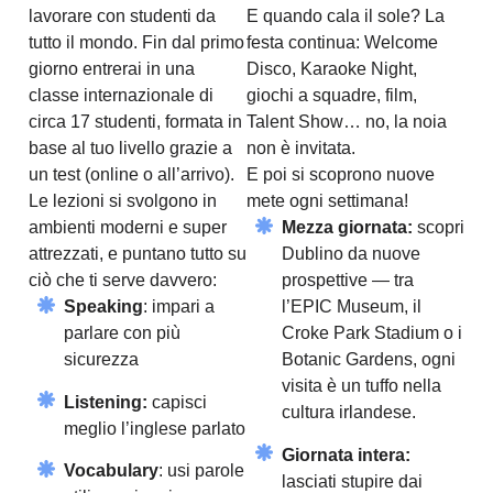
lavorare con studenti da
E quando cala il sole? La
tutto il mondo. Fin dal primo
festa continua: Welcome
giorno entrerai in una
Disco, Karaoke Night,
classe internazionale di
giochi a squadre, film,
circa 17 studenti, formata in
Talent Show… no, la noia
base al tuo livello grazie a
non è invitata.
un test (online o all’arrivo).
E poi si scoprono nuove
Le lezioni si svolgono in
mete ogni settimana!
ambienti moderni e super
Mezza giornata:
scopri
attrezzati, e puntano tutto su
Dublino da nuove
ciò che ti serve davvero:
prospettive — tra
Speaking
: impari a
l’EPIC Museum, il
parlare con più
Croke Park Stadium o i
sicurezza
Botanic Gardens, ogni
visita è un tuffo nella
Listening:
capisci
cultura irlandese.
meglio l’inglese parlato
Giornata intera:
Vocabulary
: usi parole
lasciati stupire dai