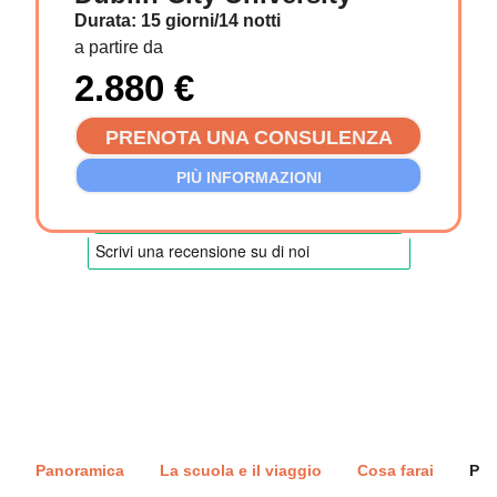
Durata:
15 giorni/14 notti
a partire da
2.880
€
PRENOTA UNA CONSULENZA
PIÙ INFORMAZIONI
Panoramica
La scuola e il viaggio
Cosa farai
Per