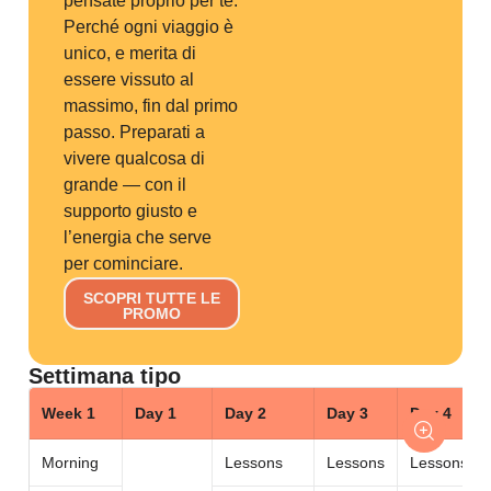
pensate proprio per te.
Perché ogni viaggio è
unico, e merita di
essere vissuto al
massimo, fin dal primo
passo. Preparati a
vivere qualcosa di
grande — con il
supporto giusto e
l’energia che serve
per cominciare.
SCOPRI TUTTE LE
PROMO
Settimana tipo
Week 1
Day 1
Day 2
Day 3
Day 4
Morning
Lessons
Lessons
Lessons