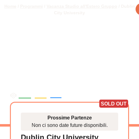
Home
/
Programmi
/
Vacanza Studio all'Estero Gruppo
/ Dublin
City University
/
/
Europa
Irlanda
Dublino
Dublin City University
SOLD OUT
Vacanza Studio di gruppo
Prossime Partenze
Non ci sono date future disponibili.
Dublin City University