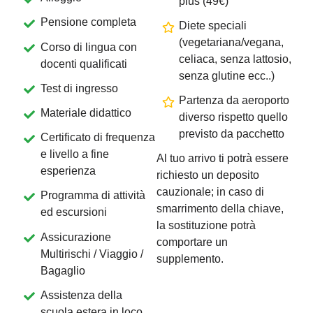
plus (49€)
Pensione completa
Diete speciali
(vegetariana/vegana,
Corso di lingua con
celiaca, senza lattosio,
docenti qualificati
senza glutine ecc..)
Test di ingresso
Partenza da aeroporto
Materiale didattico
diverso rispetto quello
previsto da pacchetto
Certificato di frequenza
e livello a fine
Al tuo arrivo ti potrà essere
esperienza
richiesto un deposito
cauzionale; in caso di
Programma di attività
smarrimento della chiave,
ed escursioni
la sostituzione potrà
Assicurazione
comportare un
Multirischi / Viaggio /
supplemento.
Bagaglio
Assistenza della
scuola estera in loco