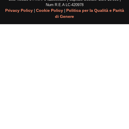
Num R.E.A
LC-420978
Privacy Policy
Cookie Policy
Politica per la Qualità e Parità
|
|
di Genere