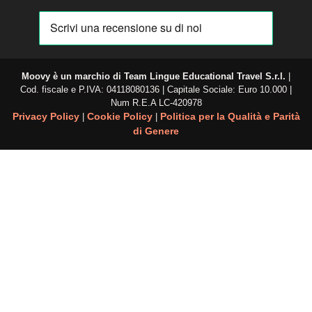
Moovy è un marchio di
Team Lingue Educational Travel S.r.l.
|
Cod. fiscale e P.IVA: 04118080136 | Capitale Sociale: Euro 10.000 |
Num R.E.A
LC-420978
Privacy Policy
Cookie Policy
Politica per la Qualità e Parità
|
|
di Genere