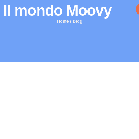
Il mondo Moovy
Home
/ Blog