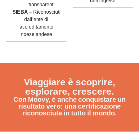
dell’inglese
SIEBA
– Riconosciuti
dall’ente di
accreditamento
noezelandese
Viaggiare è scoprire,
esplorare, crescere.
Con Moovy, è anche conquistare un
risultato vero: una certificazione
riconosciuta in tutto il mondo.