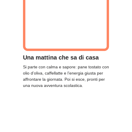
Una mattina che sa di casa
L
Si parte con calma e sapore: pane tostato con
Stu
olio d’oliva, caffellatte e l’energia giusta per
Ve
affrontare la giornata. Poi si esce, pronti per
bo
una nuova avventura scolastica.
re
de