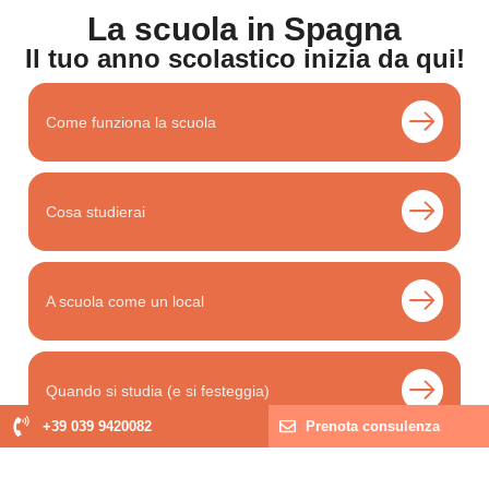
La scuola in Spagna
Il tuo anno scolastico inizia da qui!
Come funziona la scuola
Cosa studierai
A scuola come un local
Quando si studia (e si festeggia)
+39 039 9420082
Prenota consulenza
E dopo la scuola?