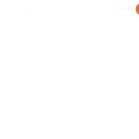
Home
/
Programmi
/
Anno Scolastico all’estero
/ Spagna