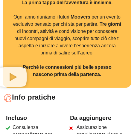
3
.
T
i
p
r
e
p
a
La prima tappa dell’avventura è insieme.
P
a
r
t
e
c
i
p
e
r
r
i
c
e
v
e
r
a
i
c
4
.
V
i
v
i
d
a
s
F
r
e
q
u
e
n
t
i
c
u
l
t
u
r
a
g
i
o
5
.
T
i
s
e
g
u
i
Ogni anno riuniamo i futuri
Moovers
per un evento
H
a
i
u
n
t
u
t
esclusivo pensato per chi sta per partire.
Tre giorni
di incontri, attività e condivisione per conoscere
nuovi compagni di viaggio, scoprire tutto ciò che ti
aspetta e iniziare a vivere l’esperienza ancora
U
n
e
v
e
n
t
o
u
n
i
c
s
t
u
d
e
n
t
i
,
r
i
c
prima di salire sull’aereo.
Perché le connessioni più belle spesso
nascono prima della partenza.
Info pratiche
Incluso
Da aggiungere
Consulenza
Assicurazione