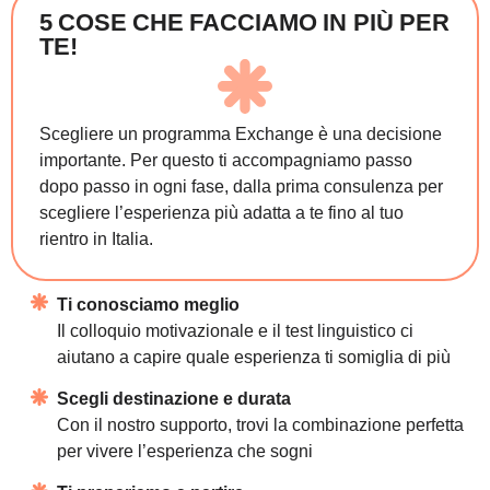
W
e
l
c
o
m
e
c
a
m
p
:
5 COSE CHE FACCIAMO IN PIÙ PER
TE!
R
i
c
o
n
o
s
c
i
m
e
n
t
i
e
I
l
p
r
o
g
r
a
m
m
a
E
x
c
h
a
n
g
p
e
r
l
e
C
o
m
p
e
t
e
n
z
e
T
r
A
l
t
e
r
m
i
n
e
r
i
c
e
v
i
u
n
a
d
n
e
l
l
a
t
u
a
s
c
u
o
l
a
i
n
I
t
a
l
i
Scegliere un programma Exchange è una decisione
B
O
R
S
E
D
I
S
T
O
g
n
i
 a
n
n
o
 a
i
u
t
i
a
m
o
importante. Per questo ti accompagniamo passo
d
i
 s
t
u
d
i
o
.
 C
r
i
t
e
r
i
 s
e
S
c
o
p
r
i
s
e
p
u
o
i
f
a
r
e
d
dopo passo in ogni fase, dalla prima consulenza per
scegliere l’esperienza più adatta a te fino al tuo
rientro in Italia.
Ti conosciamo meglio
Il colloquio motivazionale e il test linguistico ci
aiutano a capire quale esperienza ti somiglia di più
Scegli destinazione e durata
Con il nostro supporto, trovi la combinazione perfetta
per vivere l’esperienza che sogni