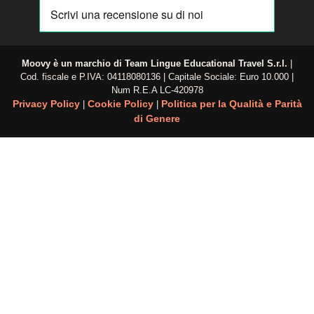
Moovy è un marchio di
Team Lingue Educational Travel S.r.l.
|
Cod. fiscale e P.IVA: 04118080136 | Capitale Sociale: Euro 10.000 |
Num R.E.A
LC-420978
Privacy Policy
Cookie Policy
Politica per la Qualità e Parità
|
|
di Genere