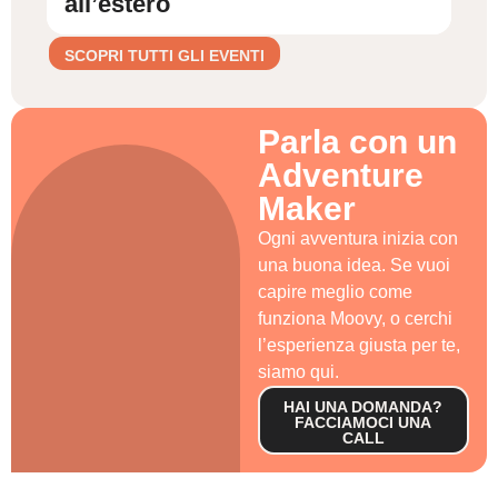
all’estero
SCOPRI TUTTI GLI EVENTI
Parla con un
Adventure
Maker
Ogni avventura inizia con
una buona idea. Se vuoi
capire meglio come
funziona Moovy, o cerchi
l’esperienza giusta per te,
siamo qui.
HAI UNA DOMANDA?
FACCIAMOCI UNA
CALL