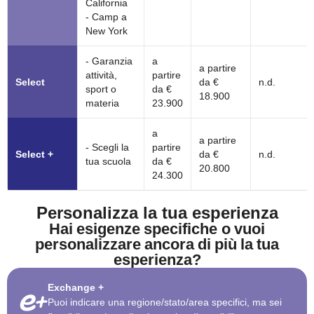
California
- Camp a
New York
- Garanzia
a
a partire
attività,
partire
Select
da €
n.d.
sport o
da €
18.900
materia
23.900
a
a partire
- Scegli la
partire
Select +
da €
n.d.
tua scuola
da €
20.800
24.300
Personalizza la tua esperienza
Hai esigenze specifiche o vuoi
personalizzare ancora di più la tua
esperienza?
Exchange +
Puoi indicare una regione/stato/area specifici, ma sei