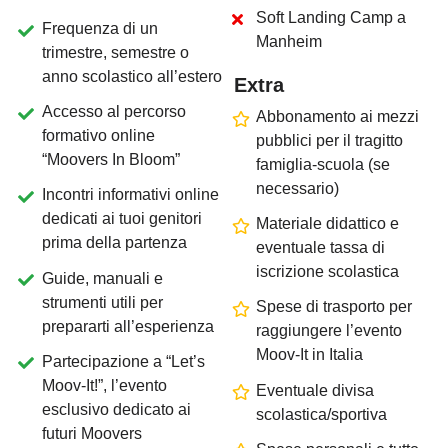
s
p
i
e
g
h
i
a
m
o
c
o
m
e
Soft Landing Camp a
Frequenza di un
Manheim
trimestre, semestre o
anno scolastico all’estero
Extra
Accesso al percorso
Abbonamento ai mezzi
formativo online
pubblici per il tragitto
“Moovers In Bloom”
famiglia-scuola (se
necessario)
Incontri informativi online
dedicati ai tuoi genitori
Materiale didattico e
prima della partenza
eventuale tassa di
iscrizione scolastica
Guide, manuali e
strumenti utili per
Spese di trasporto per
prepararti all’esperienza
raggiungere l’evento
Moov-It in Italia
Partecipazione a “Let’s
Moov-It!”, l’evento
Eventuale divisa
esclusivo dedicato ai
scolastica/sportiva
futuri Moovers