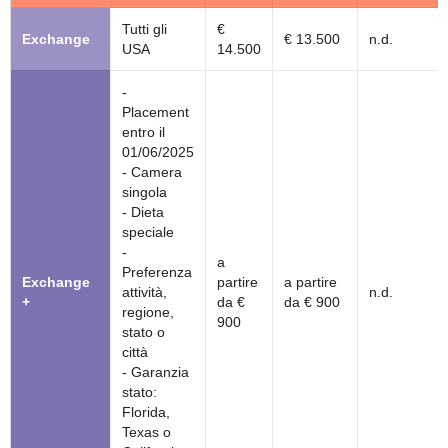
Tutti gli
€
Exchange
€ 13.500
n.d.
USA
14.500
-
Placement
entro il
01/06/2025
- Camera
singola
- Dieta
speciale
-
a
Preferenza
Exchange
partire
a partire
attività,
n.d.
+
da €
da € 900
regione,
900
stato o
città
- Garanzia
stato:
Florida,
Texas o