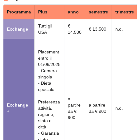
Programma
Plus
anno
semestre
trimestre
Tutti gli
€
Exchange
€ 13.500
n.d.
USA
14.500
-
Placement
entro il
01/06/2025
- Camera
singola
- Dieta
speciale
-
a
Preferenza
Exchange
partire
a partire
attività,
n.d.
+
da €
da € 900
regione,
900
stato o
città
- Garanzia
stato: