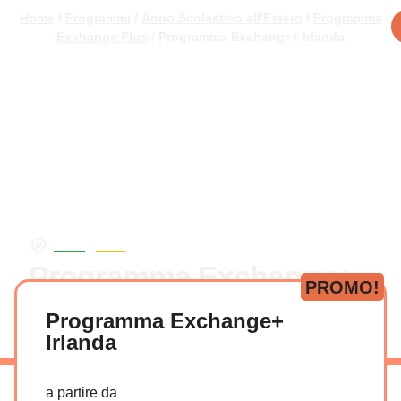
Home
/
Programmi
/
Anno Scolastico all'Estero
/
Programma
Exchange Plus
/ Programma Exchange+ Irlanda
/
Europa
Irlanda
Programma Exchange+
PROMO!
Irlanda
Programma Exchange+
Anno all'estero
Anno, Semestre, Trimestre
Irlanda
a partire da