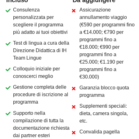
Consulenza
Assicurazione
personalizzata per
annullamento viaggio
scegliere il programma
(€590 per programmi fino
più adatto ai tuoi obiettivi
a €14.000; €790 per
programmi fino a
Test di lingua a cura della
€18.000; €990 per
Direzione Didattica di IH
programmi fino a
Team Lingue
€25.000; €1.190 per
Colloquio iniziale per
programmi fino a
conoscerci meglio
€30.000)
H
a
i
e
s
i
g
e
L
a
s
c
u
o
l
a
Gestione completa delle
Garanzia blocco quota
P
u
o
i
i
n
d
i
c
a
r
e
u
n
a
L
’
a
b
b
i
n
a
m
e
n
t
o
n
o
procedure di iscrizione al
programma
s
c
e
g
l
i
e
r
e
l
a
C
a
l
i
f
o
r
S
c
o
p
r
i
i
d
e
t
t
a
g
l
i
>
programma
Supplementi speciali:
Supporto nella
dieta, camera singola,
P
r
i
m
a
v
o
l
t
a
compilazione di tutta la
etc.
T
a
n
t
e
c
u
r
i
o
s
i
t
à
documentazione richiesta
S
e
s
t
a
i
p
e
n
s
a
n
d
o
a
u
“
S
e
r
v
e
u
n
i
n
g
l
e
s
e
Convalida pagella
p
a
r
t
e
d
a
u
n
l
i
v
e
l
l
o
dai partner esteri
“
L
a
f
a
m
i
g
l
i
a
o
s
p
i
t
c
a
s
o
:
a
c
c
o
g
l
i
e
p
e
r