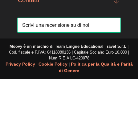
Moovy è un marchio di
Team Lingue Educational Travel S.r.l.
|
Cod. fiscale e P.IVA: 04118080136 | Capitale Sociale: Euro 10.000 |
Num R.E.A
LC-420978
Privacy Policy
Cookie Policy
Politica per la Qualità e Parità
|
|
di Genere