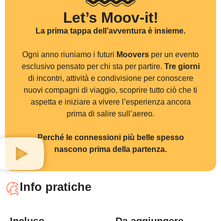
1
.
T
i
c
o
n
o
s
U
n
c
o
l
l
o
q
Let’s Moov-it!
g
i
u
s
t
o
p
e
r
2
.
S
c
e
g
l
i
d
C
o
n
i
l
n
o
s
d
e
s
i
d
e
r
i
d
a
3
.
T
i
p
r
e
p
a
La prima tappa dell’avventura è insieme.
P
a
r
t
e
c
i
p
e
r
r
i
c
e
v
e
r
a
i
c
4
.
V
i
v
i
d
a
s
F
r
e
q
u
e
n
t
i
c
u
l
t
u
r
a
g
i
o
5
.
T
i
s
e
g
u
i
Ogni anno riuniamo i futuri
Moovers
per un evento
H
a
i
u
n
t
u
t
esclusivo pensato per chi sta per partire.
Tre giorni
di incontri, attività e condivisione per conoscere
nuovi compagni di viaggio, scoprire tutto ciò che ti
aspetta e iniziare a vivere l’esperienza ancora
U
n
e
v
e
n
t
o
u
n
i
c
s
t
u
d
e
n
t
i
,
r
i
c
prima di salire sull’aereo.
Perché le connessioni più belle spesso
nascono prima della partenza.
Info pratiche
Incluso
Da aggiungere