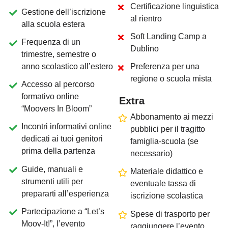
Certificazione linguistica
“
E
s
e
n
o
n
s
i
t
r
o
v
a
u
n
’
a
s
s
i
s
t
e
n
z
a
d
i
s
p
Gestione dell’iscrizione
“
L
’
a
n
n
o
a
l
l
’
e
s
t
e
r
o
al rientro
R
i
c
e
v
e
c
r
e
d
i
t
i
e
c
alla scuola estera
“
C
o
m
e
f
a
c
c
i
o
a
f
i
s
p
i
e
g
h
i
a
m
o
c
o
m
e
Soft Landing Camp a
Frequenza di un
Dublino
trimestre, semestre o
anno scolastico all’estero
Preferenza per una
regione o scuola mista
Accesso al percorso
formativo online
Extra
“Moovers In Bloom”
Abbonamento ai mezzi
Incontri informativi online
pubblici per il tragitto
dedicati ai tuoi genitori
famiglia-scuola (se
prima della partenza
necessario)
Guide, manuali e
Materiale didattico e
strumenti utili per
eventuale tassa di
prepararti all’esperienza
iscrizione scolastica
Partecipazione a “Let’s
Spese di trasporto per
Moov-It!”, l’evento
raggiungere l’evento