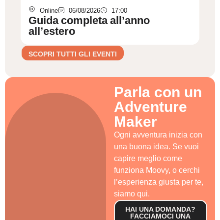
Online
06/08/2026
17:00
Guida completa all’anno
all’estero
SCOPRI TUTTI GLI EVENTI
Parla con un
Adventure
Maker
Ogni avventura inizia con
una buona idea. Se vuoi
capire meglio come
funziona Moovy, o cerchi
l’esperienza giusta per te,
siamo qui.
HAI UNA DOMANDA?
FACCIAMOCI UNA