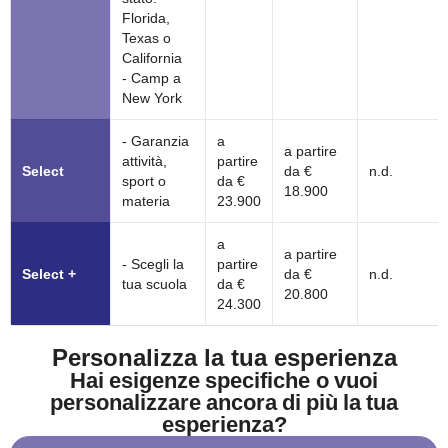
Florida,
Texas o
California
- Camp a
New York
- Garanzia
a
a partire
attività,
partire
Select
da €
n.d.
sport o
da €
18.900
materia
23.900
a
a partire
- Scegli la
partire
Select +
da €
n.d.
tua scuola
da €
20.800
24.300
Personalizza la tua esperienza
Hai esigenze specifiche o vuoi
personalizzare ancora di più la tua
esperienza?