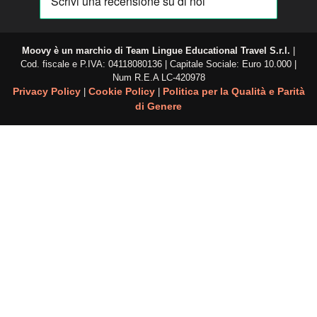
Moovy è un marchio di
Team Lingue Educational Travel S.r.l.
|
Cod. fiscale e P.IVA: 04118080136 | Capitale Sociale: Euro 10.000 |
Num R.E.A
LC-420978
Privacy Policy
Cookie Policy
Politica per la Qualità e Parità
|
|
di Genere