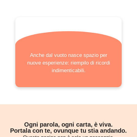
Anche dal vuoto nasce spazio per
nuove esperienze: riempilo di ricordi
indimenticabili.
Ogni parola, ogni carta, è viva.
Portala con te, ovunque tu stia andando.