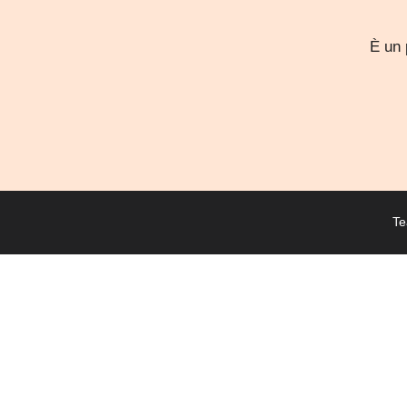
È un 
Te