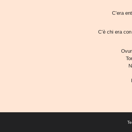
C’era ent
C’è chi era co
Ovun
To
N
Te