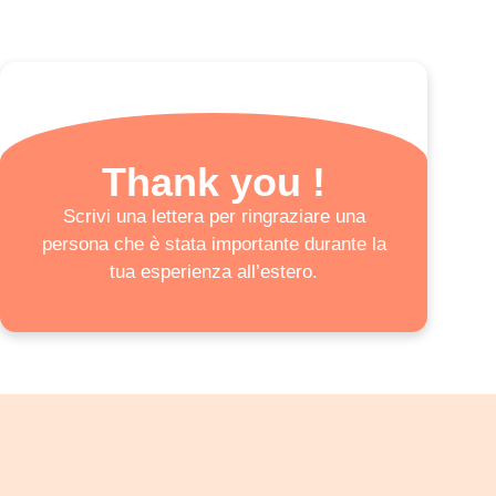
Thank you !
Scrivi una lettera per ringraziare una
persona che è stata importante durante la
tua esperienza all’estero.