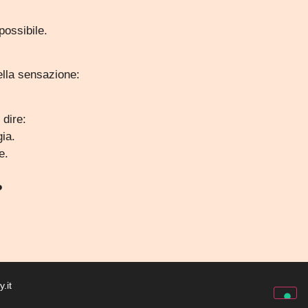
possibile.
lla sensazione:
dire:
ia.
e.
️
.it