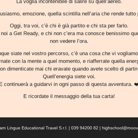
La voglia incontenibile di salire su quell’aereo.
usiasmo, emozione, quella scintilla nell’aria che rende tutto 
Oggi, tra voi, c’è chi è già partito e chi sta per farlo.
n noi a Get Ready, e chi non c’era ma conosce benissimo que
non vedere l’ora.
que siate nel vostro percorso, c’è una cosa che vi vogliamo 
rnate con la mente a quel momento, e riafferrate quella energ
on dimenticate mai chi eravate quando avete scelto di partir
Quell’energia siete voi.
E continuerà a guidarvi in ogni passo di questa avventura. ❤
E ricordate il messaggio della tua carta!
am Lingue Educational Travel S.r.l. | 039 94200 82 | highschool@moovy