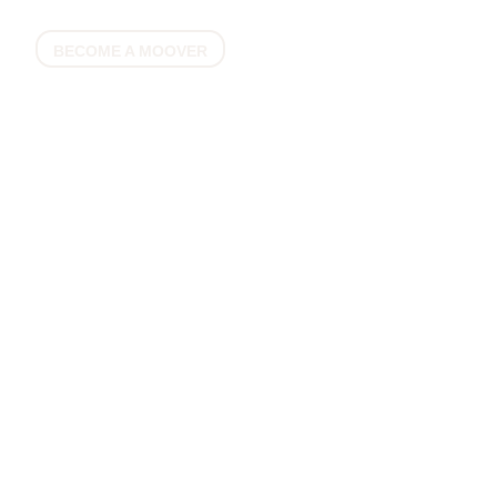
dire “wow” per sempre.
BECOME A MOOVER