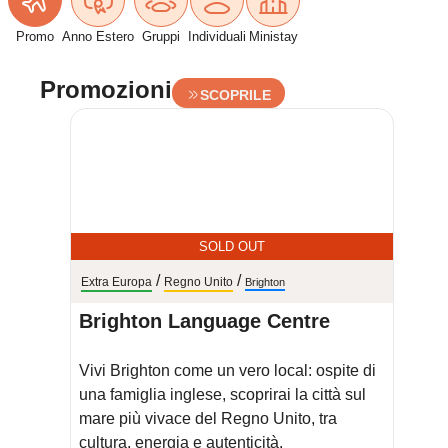
Promo
Anno Estero
Gruppi
Individuali
Ministay
Promozioni
SCOPRILE
SOLD OUT
/
/
/
Extra Europa
Regno Unito
Brighton
Europa
Brighton Language Centre
Shac
Vivi Brighton come un vero local: ospite di
Vivi V
una famiglia inglese, scoprirai la città sul
spagno
mare più vivace del Regno Unito, tra
Una ci
cultura, energia e autenticità.
mai di