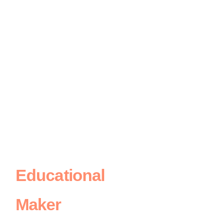
Educational
Adventure
Maker
Scopri, impara, vivi storie che ti faranno