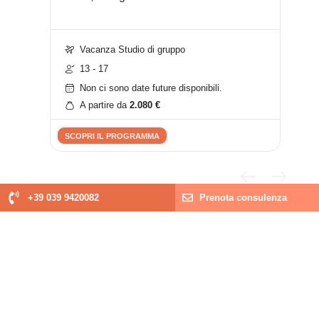
Vacanza Studio di gruppo
Va
13 - 17
11
Non ci sono date future disponibili.
No
A partire da
2.080
€
A 
SCOPRI IL PROGRAMMA
SCOP
+39 039 9420082
Prenota consulenza
Avviso MIM FSE+
Potenziamento delle competenze